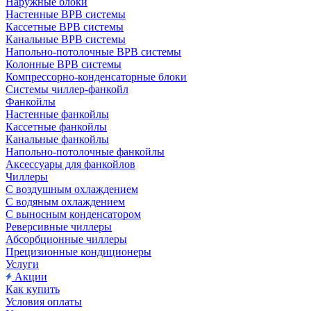
Наружные блоки
Настенные ВРВ системы
Кассетные ВРВ системы
Канальные ВРВ системы
Напольно-потолочные ВРВ системы
Колонные ВРВ системы
Компрессорно-конденсаторные блоки
Системы чиллер-фанкойл
Фанкойлы
Настенные фанкойлы
Кассетные фанкойлы
Канальные фанкойлы
Напольно-потолочные фанкойлы
Аксессуары для фанкойлов
Чиллеры
С воздушным охлаждением
С водяным охлаждением
С выносным конденсатором
Реверсивные чиллеры
Абсорбционные чиллеры
Прецизионные кондиционеры
Услуги
Акции
Как купить
Условия оплаты