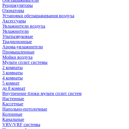
Обеззараживатели
Рециркуляторы
Озонаторы
Установки обеззараживания воздуха
Аксессуары
Увлажнители воздуха
Увлажнители
Ультразвуковые
Традиционные
Арома-увлажнители
Промышленные
Мойки воздуха
Мульти сплит системы
2 комнаты
3 комнаты
4 комнаты
5 комнат
до 8 комнат
Внутренние блоки мульти сплит систем
Настенные
Кассетные
Напольно-потолочные
Колонные
Канальные
VRV/VRF системы