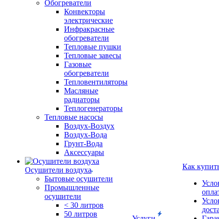
Обогреватели
Конвекторы
электрические
Инфракрасные
обогреватели
Тепловые пушки
Тепловые завесы
Газовые
обогреватели
Тепловентиляторы
Масляные
радиаторы
Теплогенераторы
Тепловые насосы
Воздух-Воздух
Воздух-Вода
Грунт-Вода
Аксессуары
Как купит
Осушители воздуха
Бытовые осушители
Усло
Промышленные
опла
осушители
Усло
< 30 литров
дост
50 литров
Услуги
Гара