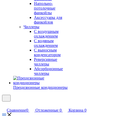
Напольно-
потолочные
фанкойлы
Аксессуары для
фанкойлов
Чиллеры
С воздушным
охлаждением
С водяным
охлаждением
С выносным
конденсатором
Реверсивные
чиллеры
Абсорбционные
чиллеры
Прецизионные кондиционеры
Сравнение
0
Отложенные
0
Корзина
0