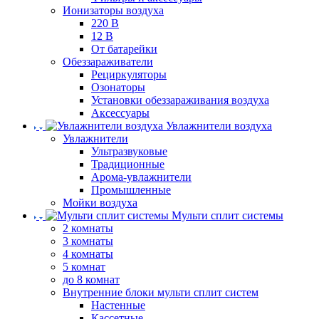
Ионизаторы воздуха
220 В
12 В
От батарейки
Обеззараживатели
Рециркуляторы
Озонаторы
Установки обеззараживания воздуха
Аксессуары
Увлажнители воздуха
Увлажнители
Ультразвуковые
Традиционные
Арома-увлажнители
Промышленные
Мойки воздуха
Мульти сплит системы
2 комнаты
3 комнаты
4 комнаты
5 комнат
до 8 комнат
Внутренние блоки мульти сплит систем
Настенные
Кассетные