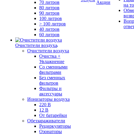
70 литров
Акции
на т
80 литров
Обме
90 литров
возв
100 литров
Вопр
> 100 литров
отве
40 литров
60 литров
Очистители воздуха
Очистители воздуха
Очистка +
Увлажнение
Cо сменными
фильтрами
Без сменных
фильтров
Фильтры и
аксессуары
Ионизаторы воздуха
220 В
12 В
От батарейки
Обеззараживатели
Рециркуляторы
Озонаторы