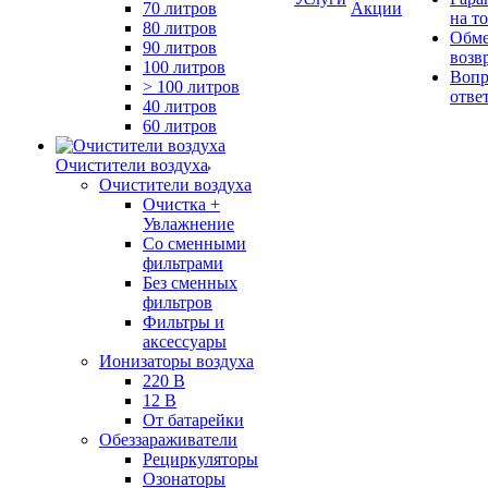
70 литров
Акции
на т
80 литров
Обме
90 литров
возв
100 литров
Вопр
> 100 литров
отве
40 литров
60 литров
Очистители воздуха
Очистители воздуха
Очистка +
Увлажнение
Cо сменными
фильтрами
Без сменных
фильтров
Фильтры и
аксессуары
Ионизаторы воздуха
220 В
12 В
От батарейки
Обеззараживатели
Рециркуляторы
Озонаторы