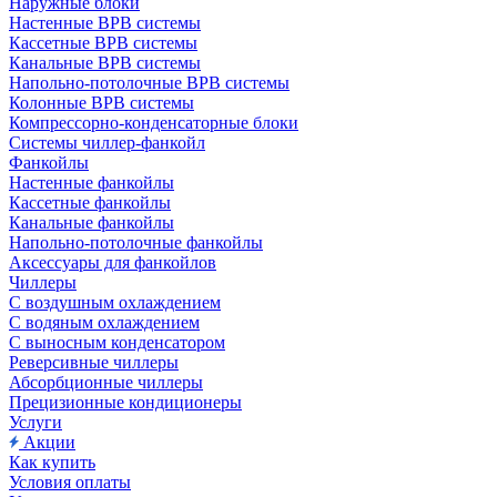
Наружные блоки
Настенные ВРВ системы
Кассетные ВРВ системы
Канальные ВРВ системы
Напольно-потолочные ВРВ системы
Колонные ВРВ системы
Компрессорно-конденсаторные блоки
Системы чиллер-фанкойл
Фанкойлы
Настенные фанкойлы
Кассетные фанкойлы
Канальные фанкойлы
Напольно-потолочные фанкойлы
Аксессуары для фанкойлов
Чиллеры
С воздушным охлаждением
С водяным охлаждением
С выносным конденсатором
Реверсивные чиллеры
Абсорбционные чиллеры
Прецизионные кондиционеры
Услуги
Акции
Как купить
Условия оплаты