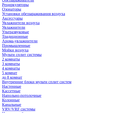
Обеззараживатели
Рециркуляторы
Озонаторы
Установки обеззараживания воздуха
Аксессуары
Увлажнители воздуха
Увлажнители
Ультразвуковые
Традиционные
Арома-увлажнители
Промышленные
Мойки воздуха
Мульти сплит системы
2 комнаты
3 комнаты
4 комнаты
5 комнат
до 8 комнат
Внутренние блоки мульти сплит систем
Настенные
Кассетные
Напольно-потолочные
Колонные
Канальные
VRV/VRF системы