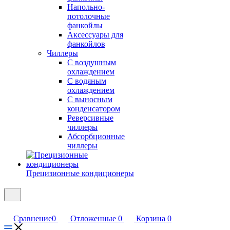
Напольно-
потолочные
фанкойлы
Аксессуары для
фанкойлов
Чиллеры
С воздушным
охлаждением
С водяным
охлаждением
С выносным
конденсатором
Реверсивные
чиллеры
Абсорбционные
чиллеры
Прецизионные кондиционеры
Сравнение
0
Отложенные
0
Корзина
0