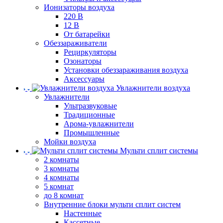
Ионизаторы воздуха
220 В
12 В
От батарейки
Обеззараживатели
Рециркуляторы
Озонаторы
Установки обеззараживания воздуха
Аксессуары
Увлажнители воздуха
Увлажнители
Ультразвуковые
Традиционные
Арома-увлажнители
Промышленные
Мойки воздуха
Мульти сплит системы
2 комнаты
3 комнаты
4 комнаты
5 комнат
до 8 комнат
Внутренние блоки мульти сплит систем
Настенные
Кассетные