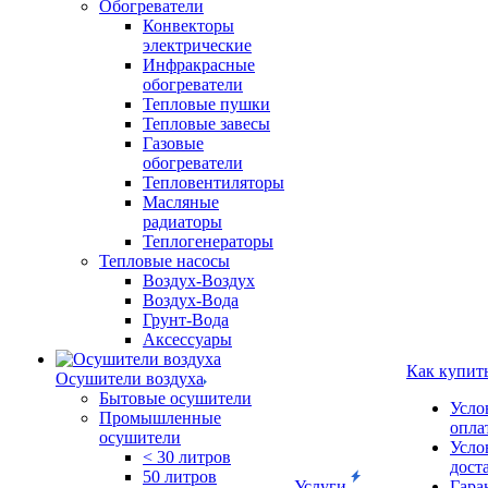
Обогреватели
Конвекторы
электрические
Инфракрасные
обогреватели
Тепловые пушки
Тепловые завесы
Газовые
обогреватели
Тепловентиляторы
Масляные
радиаторы
Теплогенераторы
Тепловые насосы
Воздух-Воздух
Воздух-Вода
Грунт-Вода
Аксессуары
Как купит
Осушители воздуха
Бытовые осушители
Усло
Промышленные
опла
осушители
Усло
< 30 литров
дост
50 литров
Услуги
Гара