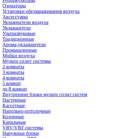
Рециркуляторы
Озонаторы
Установки обеззараживания воздуха
Аксессуары
Увлажнители воздуха
Увлажнители
Ультразвуковые
Традиционные
Арома-увлажнители
Промышленные
Мойки воздуха
Мульти сплит системы
2 комнаты
3 комнаты
4 комнаты
5 комнат
до 8 комнат
Внутренние блоки мульти сплит систем
Настенные
Кассетные
Напольно-потолочные
Колонные
Канальные
VRV/VRF системы
Наружные блоки