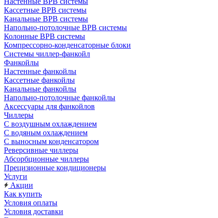
Настенные ВРВ системы
Кассетные ВРВ системы
Канальные ВРВ системы
Напольно-потолочные ВРВ системы
Колонные ВРВ системы
Компрессорно-конденсаторные блоки
Системы чиллер-фанкойл
Фанкойлы
Настенные фанкойлы
Кассетные фанкойлы
Канальные фанкойлы
Напольно-потолочные фанкойлы
Аксессуары для фанкойлов
Чиллеры
С воздушным охлаждением
С водяным охлаждением
С выносным конденсатором
Реверсивные чиллеры
Абсорбционные чиллеры
Прецизионные кондиционеры
Услуги
Акции
Как купить
Условия оплаты
Условия доставки