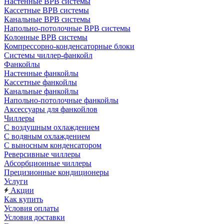
Настенные ВРВ системы
Кассетные ВРВ системы
Канальные ВРВ системы
Напольно-потолочные ВРВ системы
Колонные ВРВ системы
Компрессорно-конденсаторные блоки
Системы чиллер-фанкойл
Фанкойлы
Настенные фанкойлы
Кассетные фанкойлы
Канальные фанкойлы
Напольно-потолочные фанкойлы
Аксессуары для фанкойлов
Чиллеры
С воздушным охлаждением
С водяным охлаждением
С выносным конденсатором
Реверсивные чиллеры
Абсорбционные чиллеры
Прецизионные кондиционеры
Услуги
Акции
Как купить
Условия оплаты
Условия доставки