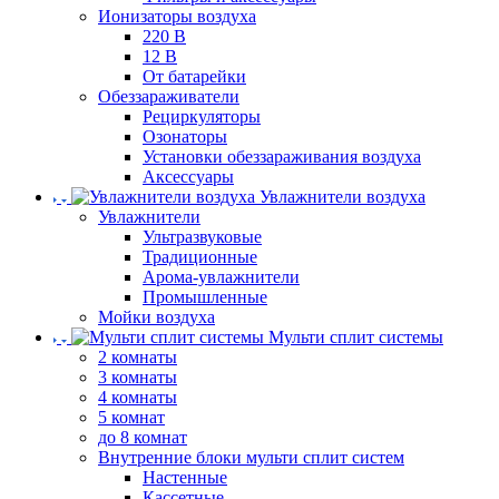
Ионизаторы воздуха
220 В
12 В
От батарейки
Обеззараживатели
Рециркуляторы
Озонаторы
Установки обеззараживания воздуха
Аксессуары
Увлажнители воздуха
Увлажнители
Ультразвуковые
Традиционные
Арома-увлажнители
Промышленные
Мойки воздуха
Мульти сплит системы
2 комнаты
3 комнаты
4 комнаты
5 комнат
до 8 комнат
Внутренние блоки мульти сплит систем
Настенные
Кассетные