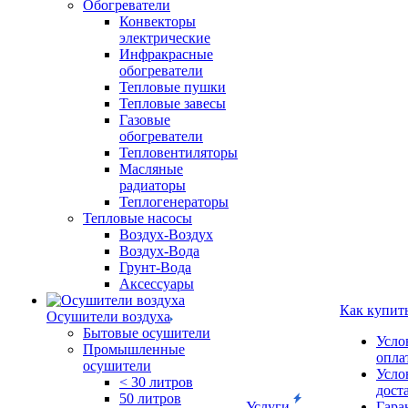
Обогреватели
Конвекторы
электрические
Инфракрасные
обогреватели
Тепловые пушки
Тепловые завесы
Газовые
обогреватели
Тепловентиляторы
Масляные
радиаторы
Теплогенераторы
Тепловые насосы
Воздух-Воздух
Воздух-Вода
Грунт-Вода
Аксессуары
Как купит
Осушители воздуха
Бытовые осушители
Усло
Промышленные
опла
осушители
Усло
< 30 литров
дост
50 литров
Услуги
Гара