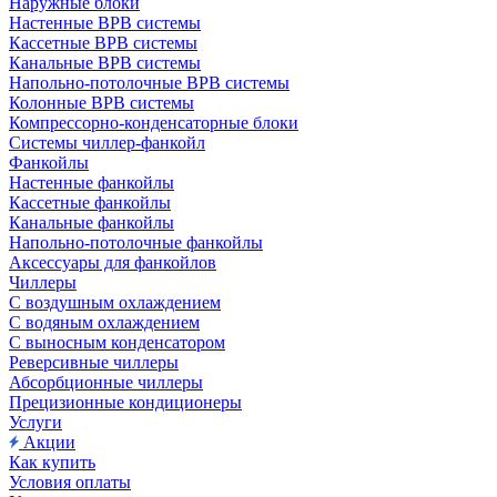
Наружные блоки
Настенные ВРВ системы
Кассетные ВРВ системы
Канальные ВРВ системы
Напольно-потолочные ВРВ системы
Колонные ВРВ системы
Компрессорно-конденсаторные блоки
Системы чиллер-фанкойл
Фанкойлы
Настенные фанкойлы
Кассетные фанкойлы
Канальные фанкойлы
Напольно-потолочные фанкойлы
Аксессуары для фанкойлов
Чиллеры
С воздушным охлаждением
С водяным охлаждением
С выносным конденсатором
Реверсивные чиллеры
Абсорбционные чиллеры
Прецизионные кондиционеры
Услуги
Акции
Как купить
Условия оплаты