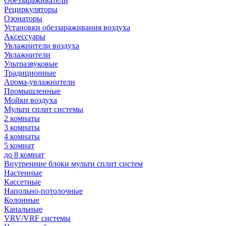
Обеззараживатели
Рециркуляторы
Озонаторы
Установки обеззараживания воздуха
Аксессуары
Увлажнители воздуха
Увлажнители
Ультразвуковые
Традиционные
Арома-увлажнители
Промышленные
Мойки воздуха
Мульти сплит системы
2 комнаты
3 комнаты
4 комнаты
5 комнат
до 8 комнат
Внутренние блоки мульти сплит систем
Настенные
Кассетные
Напольно-потолочные
Колонные
Канальные
VRV/VRF системы