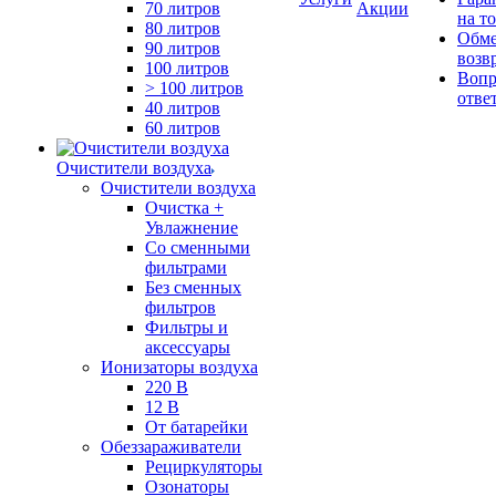
70 литров
Акции
на т
80 литров
Обме
90 литров
возв
100 литров
Вопр
> 100 литров
отве
40 литров
60 литров
Очистители воздуха
Очистители воздуха
Очистка +
Увлажнение
Cо сменными
фильтрами
Без сменных
фильтров
Фильтры и
аксессуары
Ионизаторы воздуха
220 В
12 В
От батарейки
Обеззараживатели
Рециркуляторы
Озонаторы