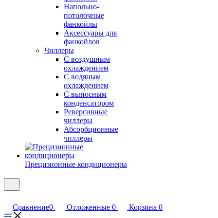
Напольно-
потолочные
фанкойлы
Аксессуары для
фанкойлов
Чиллеры
С воздушным
охлаждением
С водяным
охлаждением
С выносным
конденсатором
Реверсивные
чиллеры
Абсорбционные
чиллеры
Прецизионные кондиционеры
Сравнение
0
Отложенные
0
Корзина
0