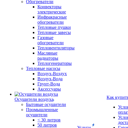
Обогреватели
Конвекторы
электрические
Инфракрасные
обогреватели
Тепловые пушки
Тепловые завесы
Газовые
обогреватели
Тепловентиляторы
Масляные
радиаторы
Теплогенераторы
Тепловые насосы
Воздух-Воздух
Воздух-Вода
Грунт-Вода
Аксессуары
Как купит
Осушители воздуха
Бытовые осушители
Усло
Промышленные
опла
осушители
Усло
< 30 литров
дост
50 литров
Услуги
Гара