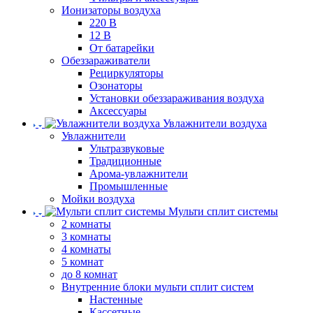
Ионизаторы воздуха
220 В
12 В
От батарейки
Обеззараживатели
Рециркуляторы
Озонаторы
Установки обеззараживания воздуха
Аксессуары
Увлажнители воздуха
Увлажнители
Ультразвуковые
Традиционные
Арома-увлажнители
Промышленные
Мойки воздуха
Мульти сплит системы
2 комнаты
3 комнаты
4 комнаты
5 комнат
до 8 комнат
Внутренние блоки мульти сплит систем
Настенные
Кассетные