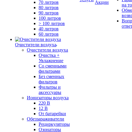
70 литров
Акции
на т
80 литров
Обме
90 литров
возв
100 литров
Вопр
> 100 литров
отве
40 литров
60 литров
Очистители воздуха
Очистители воздуха
Очистка +
Увлажнение
Cо сменными
фильтрами
Без сменных
фильтров
Фильтры и
аксессуары
Ионизаторы воздуха
220 В
12 В
От батарейки
Обеззараживатели
Рециркуляторы
Озонаторы