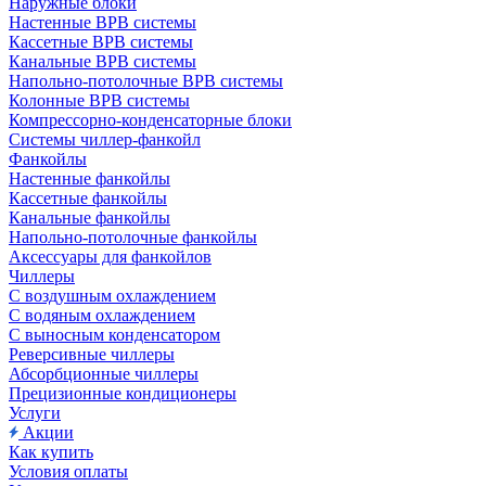
Наружные блоки
Настенные ВРВ системы
Кассетные ВРВ системы
Канальные ВРВ системы
Напольно-потолочные ВРВ системы
Колонные ВРВ системы
Компрессорно-конденсаторные блоки
Системы чиллер-фанкойл
Фанкойлы
Настенные фанкойлы
Кассетные фанкойлы
Канальные фанкойлы
Напольно-потолочные фанкойлы
Аксессуары для фанкойлов
Чиллеры
С воздушным охлаждением
С водяным охлаждением
С выносным конденсатором
Реверсивные чиллеры
Абсорбционные чиллеры
Прецизионные кондиционеры
Услуги
Акции
Как купить
Условия оплаты