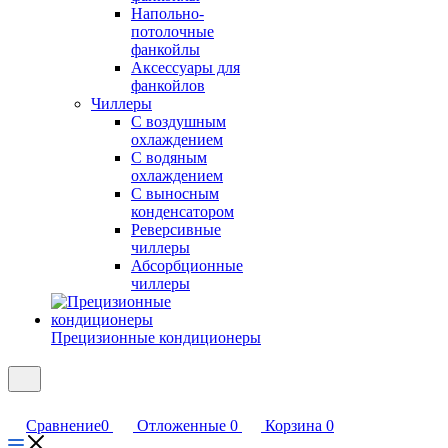
Напольно-
потолочные
фанкойлы
Аксессуары для
фанкойлов
Чиллеры
С воздушным
охлаждением
С водяным
охлаждением
С выносным
конденсатором
Реверсивные
чиллеры
Абсорбционные
чиллеры
Прецизионные кондиционеры
Сравнение
0
Отложенные
0
Корзина
0