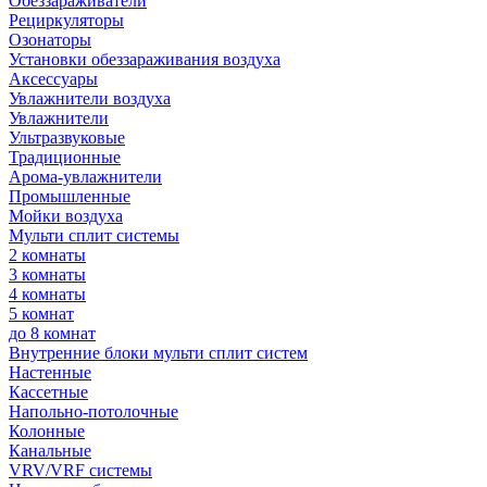
Обеззараживатели
Рециркуляторы
Озонаторы
Установки обеззараживания воздуха
Аксессуары
Увлажнители воздуха
Увлажнители
Ультразвуковые
Традиционные
Арома-увлажнители
Промышленные
Мойки воздуха
Мульти сплит системы
2 комнаты
3 комнаты
4 комнаты
5 комнат
до 8 комнат
Внутренние блоки мульти сплит систем
Настенные
Кассетные
Напольно-потолочные
Колонные
Канальные
VRV/VRF системы