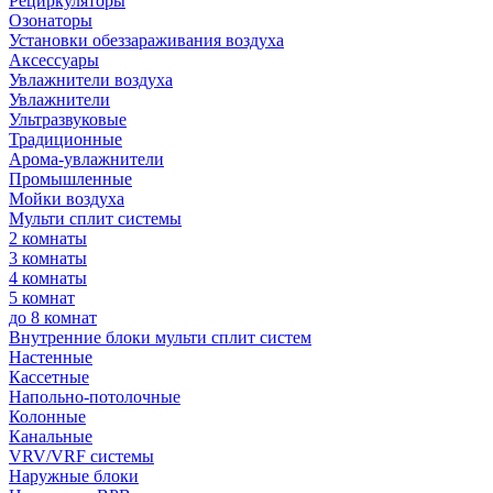
Рециркуляторы
Озонаторы
Установки обеззараживания воздуха
Аксессуары
Увлажнители воздуха
Увлажнители
Ультразвуковые
Традиционные
Арома-увлажнители
Промышленные
Мойки воздуха
Мульти сплит системы
2 комнаты
3 комнаты
4 комнаты
5 комнат
до 8 комнат
Внутренние блоки мульти сплит систем
Настенные
Кассетные
Напольно-потолочные
Колонные
Канальные
VRV/VRF системы
Наружные блоки