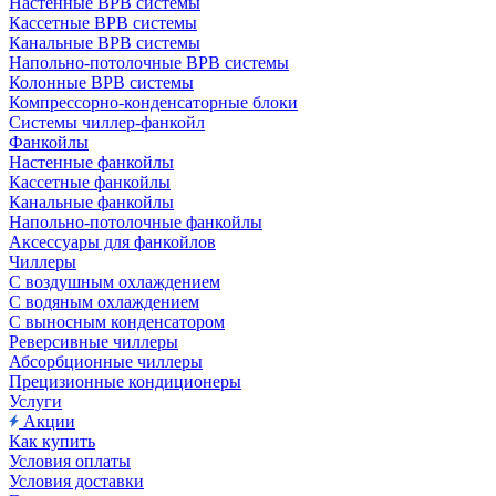
Настенные ВРВ системы
Кассетные ВРВ системы
Канальные ВРВ системы
Напольно-потолочные ВРВ системы
Колонные ВРВ системы
Компрессорно-конденсаторные блоки
Системы чиллер-фанкойл
Фанкойлы
Настенные фанкойлы
Кассетные фанкойлы
Канальные фанкойлы
Напольно-потолочные фанкойлы
Аксессуары для фанкойлов
Чиллеры
С воздушным охлаждением
С водяным охлаждением
С выносным конденсатором
Реверсивные чиллеры
Абсорбционные чиллеры
Прецизионные кондиционеры
Услуги
Акции
Как купить
Условия оплаты
Условия доставки