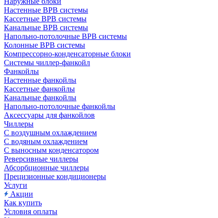
Наружные блоки
Настенные ВРВ системы
Кассетные ВРВ системы
Канальные ВРВ системы
Напольно-потолочные ВРВ системы
Колонные ВРВ системы
Компрессорно-конденсаторные блоки
Системы чиллер-фанкойл
Фанкойлы
Настенные фанкойлы
Кассетные фанкойлы
Канальные фанкойлы
Напольно-потолочные фанкойлы
Аксессуары для фанкойлов
Чиллеры
С воздушным охлаждением
С водяным охлаждением
С выносным конденсатором
Реверсивные чиллеры
Абсорбционные чиллеры
Прецизионные кондиционеры
Услуги
Акции
Как купить
Условия оплаты