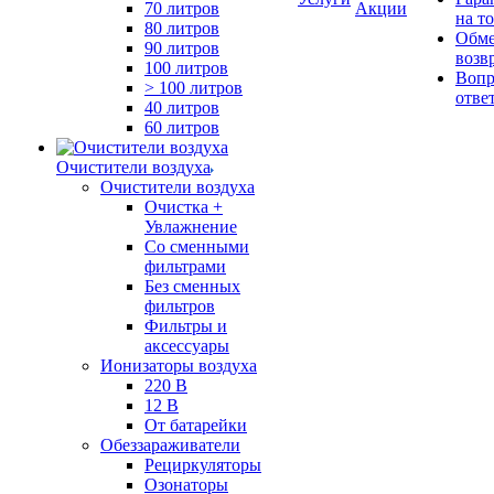
70 литров
Акции
на т
80 литров
Обме
90 литров
возв
100 литров
Вопр
> 100 литров
отве
40 литров
60 литров
Очистители воздуха
Очистители воздуха
Очистка +
Увлажнение
Cо сменными
фильтрами
Без сменных
фильтров
Фильтры и
аксессуары
Ионизаторы воздуха
220 В
12 В
От батарейки
Обеззараживатели
Рециркуляторы
Озонаторы