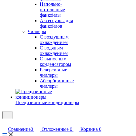
Напольно-
потолочные
фанкойлы
Аксессуары для
фанкойлов
Чиллеры
С воздушным
охлаждением
С водяным
охлаждением
С выносным
конденсатором
Реверсивные
чиллеры
Абсорбционные
чиллеры
Прецизионные кондиционеры
Сравнение
0
Отложенные
0
Корзина
0