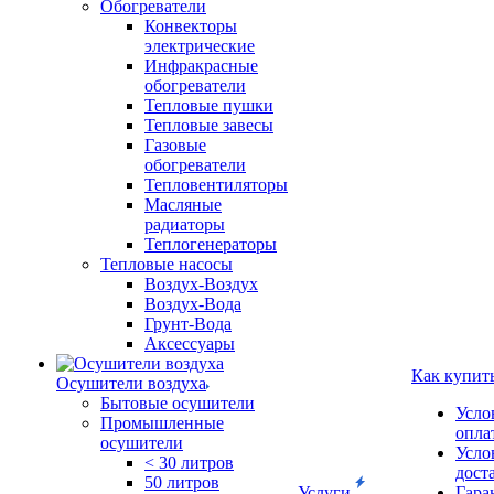
Обогреватели
Конвекторы
электрические
Инфракрасные
обогреватели
Тепловые пушки
Тепловые завесы
Газовые
обогреватели
Тепловентиляторы
Масляные
радиаторы
Теплогенераторы
Тепловые насосы
Воздух-Воздух
Воздух-Вода
Грунт-Вода
Аксессуары
Как купит
Осушители воздуха
Бытовые осушители
Усло
Промышленные
опла
осушители
Усло
< 30 литров
дост
50 литров
Услуги
Гара