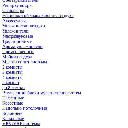
Обеззараживатели
Рециркуляторы
Озонаторы
Установки обеззараживания воздуха
Аксессуары
Увлажнители воздуха
Увлажнители
Ультразвуковые
Традиционные
Арома-увлажнители
Промышленные
Мойки воздуха
Мульти сплит системы
2 комнаты
3 комнаты
4 комнаты
5 комнат
до 8 комнат
Внутренние блоки мульти сплит систем
Настенные
Кассетные
Напольно-потолочные
Колонные
Канальные
VRV/VRF системы