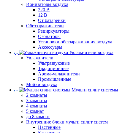
Ионизаторы воздуха
220 В
12 В
От батарейки
Обеззараживатели
Рециркуляторы
Озонаторы
Установки обеззараживания воздуха
Аксессуары
Увлажнители воздуха
Увлажнители
Ультразвуковые
Традиционные
Арома-увлажнители
Промышленные
Мойки воздуха
Мульти сплит системы
2 комнаты
3 комнаты
4 комнаты
5 комнат
до 8 комнат
Внутренние блоки мульти сплит систем
Настенные
Кассетные