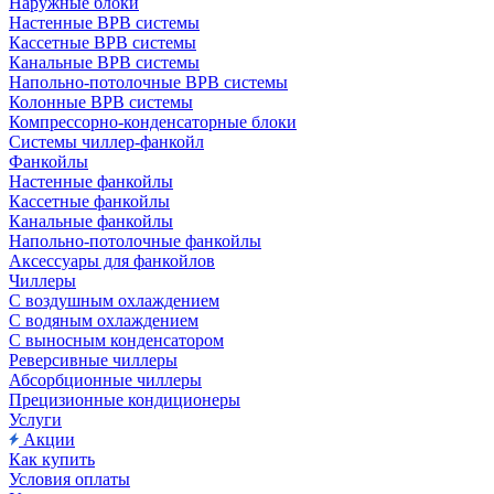
Наружные блоки
Настенные ВРВ системы
Кассетные ВРВ системы
Канальные ВРВ системы
Напольно-потолочные ВРВ системы
Колонные ВРВ системы
Компрессорно-конденсаторные блоки
Системы чиллер-фанкойл
Фанкойлы
Настенные фанкойлы
Кассетные фанкойлы
Канальные фанкойлы
Напольно-потолочные фанкойлы
Аксессуары для фанкойлов
Чиллеры
С воздушным охлаждением
С водяным охлаждением
С выносным конденсатором
Реверсивные чиллеры
Абсорбционные чиллеры
Прецизионные кондиционеры
Услуги
Акции
Как купить
Условия оплаты