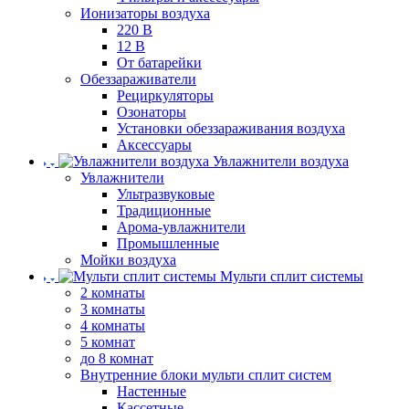
Ионизаторы воздуха
220 В
12 В
От батарейки
Обеззараживатели
Рециркуляторы
Озонаторы
Установки обеззараживания воздуха
Аксессуары
Увлажнители воздуха
Увлажнители
Ультразвуковые
Традиционные
Арома-увлажнители
Промышленные
Мойки воздуха
Мульти сплит системы
2 комнаты
3 комнаты
4 комнаты
5 комнат
до 8 комнат
Внутренние блоки мульти сплит систем
Настенные
Кассетные