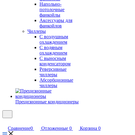
Напольно-
потолочные
фанкойлы
Аксессуары для
фанкойлов
Чиллеры
С воздушным
охлаждением
С водяным
охлаждением
С выносным
конденсатором
Реверсивные
чиллеры
Абсорбционные
чиллеры
Прецизионные кондиционеры
Сравнение
0
Отложенные
0
Корзина
0