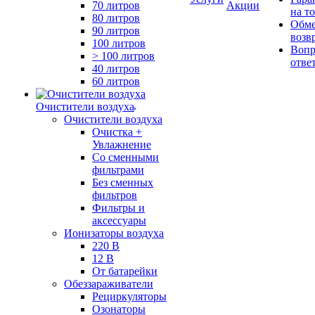
70 литров
Акции
на т
80 литров
Обме
90 литров
возв
100 литров
Вопр
> 100 литров
отве
40 литров
60 литров
Очистители воздуха
Очистители воздуха
Очистка +
Увлажнение
Cо сменными
фильтрами
Без сменных
фильтров
Фильтры и
аксессуары
Ионизаторы воздуха
220 В
12 В
От батарейки
Обеззараживатели
Рециркуляторы
Озонаторы