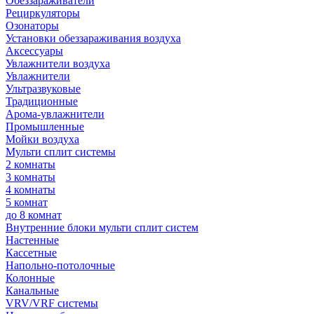
Обеззараживатели
Рециркуляторы
Озонаторы
Установки обеззараживания воздуха
Аксессуары
Увлажнители воздуха
Увлажнители
Ультразвуковые
Традиционные
Арома-увлажнители
Промышленные
Мойки воздуха
Мульти сплит системы
2 комнаты
3 комнаты
4 комнаты
5 комнат
до 8 комнат
Внутренние блоки мульти сплит систем
Настенные
Кассетные
Напольно-потолочные
Колонные
Канальные
VRV/VRF системы