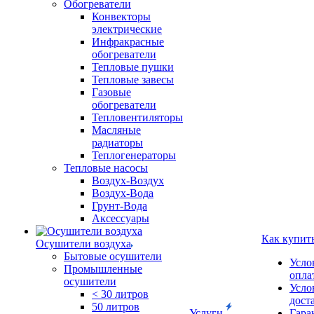
Обогреватели
Конвекторы
электрические
Инфракрасные
обогреватели
Тепловые пушки
Тепловые завесы
Газовые
обогреватели
Тепловентиляторы
Масляные
радиаторы
Теплогенераторы
Тепловые насосы
Воздух-Воздух
Воздух-Вода
Грунт-Вода
Аксессуары
Как купит
Осушители воздуха
Бытовые осушители
Усло
Промышленные
опла
осушители
Усло
< 30 литров
дост
50 литров
Услуги
Гара