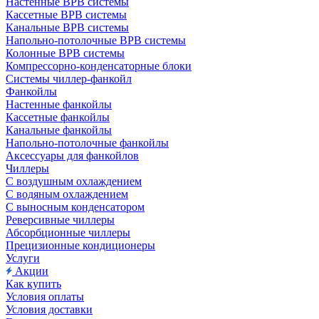
Настенные ВРВ системы
Кассетные ВРВ системы
Канальные ВРВ системы
Напольно-потолочные ВРВ системы
Колонные ВРВ системы
Компрессорно-конденсаторные блоки
Системы чиллер-фанкойл
Фанкойлы
Настенные фанкойлы
Кассетные фанкойлы
Канальные фанкойлы
Напольно-потолочные фанкойлы
Аксессуары для фанкойлов
Чиллеры
С воздушным охлаждением
С водяным охлаждением
С выносным конденсатором
Реверсивные чиллеры
Абсорбционные чиллеры
Прецизионные кондиционеры
Услуги
Акции
Как купить
Условия оплаты
Условия доставки