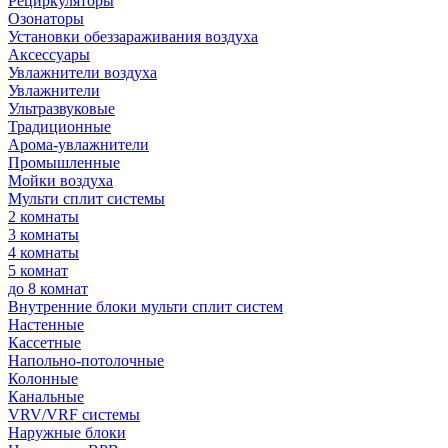
Рециркуляторы
Озонаторы
Установки обеззараживания воздуха
Аксессуары
Увлажнители воздуха
Увлажнители
Ультразвуковые
Традиционные
Арома-увлажнители
Промышленные
Мойки воздуха
Мульти сплит системы
2 комнаты
3 комнаты
4 комнаты
5 комнат
до 8 комнат
Внутренние блоки мульти сплит систем
Настенные
Кассетные
Напольно-потолочные
Колонные
Канальные
VRV/VRF системы
Наружные блоки