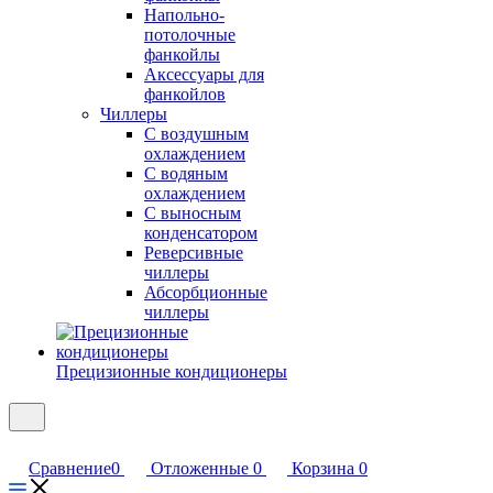
Напольно-
потолочные
фанкойлы
Аксессуары для
фанкойлов
Чиллеры
С воздушным
охлаждением
С водяным
охлаждением
С выносным
конденсатором
Реверсивные
чиллеры
Абсорбционные
чиллеры
Прецизионные кондиционеры
Сравнение
0
Отложенные
0
Корзина
0