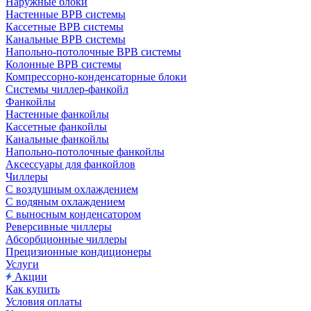
Наружные блоки
Настенные ВРВ системы
Кассетные ВРВ системы
Канальные ВРВ системы
Напольно-потолочные ВРВ системы
Колонные ВРВ системы
Компрессорно-конденсаторные блоки
Системы чиллер-фанкойл
Фанкойлы
Настенные фанкойлы
Кассетные фанкойлы
Канальные фанкойлы
Напольно-потолочные фанкойлы
Аксессуары для фанкойлов
Чиллеры
С воздушным охлаждением
С водяным охлаждением
С выносным конденсатором
Реверсивные чиллеры
Абсорбционные чиллеры
Прецизионные кондиционеры
Услуги
Акции
Как купить
Условия оплаты