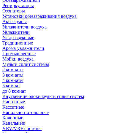
Обеззараживатели
Рециркуляторы
Озонаторы
Установки обеззараживания воздуха
Аксессуары
Увлажнители воздуха
Увлажнители
Ультразвуковые
Традиционные
Арома-увлажнители
Промышленные
Мойки воздуха
Мульти сплит системы
2 комнаты
3 комнаты
4 комнаты
5 комнат
до 8 комнат
Внутренние блоки мульти сплит систем
Настенные
Кассетные
Напольно-потолочные
Колонные
Канальные
VRV/VRF системы