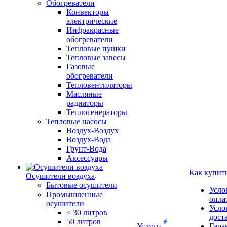
Обогреватели
Конвекторы
электрические
Инфракрасные
обогреватели
Тепловые пушки
Тепловые завесы
Газовые
обогреватели
Тепловентиляторы
Масляные
радиаторы
Теплогенераторы
Тепловые насосы
Воздух-Воздух
Воздух-Вода
Грунт-Вода
Аксессуары
Как купит
Осушители воздуха
Бытовые осушители
Усло
Промышленные
опла
осушители
Усло
< 30 литров
дост
50 литров
Услуги
Гара