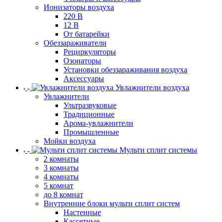
Ионизаторы воздуха
220 В
12 В
От батарейки
Обеззараживатели
Рециркуляторы
Озонаторы
Установки обеззараживания воздуха
Аксессуары
Увлажнители воздуха
Увлажнители
Ультразвуковые
Традиционные
Арома-увлажнители
Промышленные
Мойки воздуха
Мульти сплит системы
2 комнаты
3 комнаты
4 комнаты
5 комнат
до 8 комнат
Внутренние блоки мульти сплит систем
Настенные
Кассетные