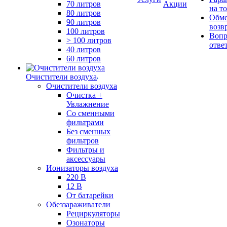
70 литров
Акции
на т
80 литров
Обме
90 литров
возв
100 литров
Вопр
> 100 литров
отве
40 литров
60 литров
Очистители воздуха
Очистители воздуха
Очистка +
Увлажнение
Cо сменными
фильтрами
Без сменных
фильтров
Фильтры и
аксессуары
Ионизаторы воздуха
220 В
12 В
От батарейки
Обеззараживатели
Рециркуляторы
Озонаторы