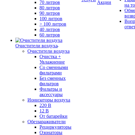
70 литров
Акции
на т
80 литров
Обме
90 литров
возв
100 литров
Вопр
> 100 литров
отве
40 литров
60 литров
Очистители воздуха
Очистители воздуха
Очистка +
Увлажнение
Cо сменными
фильтрами
Без сменных
фильтров
Фильтры и
аксессуары
Ионизаторы воздуха
220 В
12 В
От батарейки
Обеззараживатели
Рециркуляторы
Озонаторы