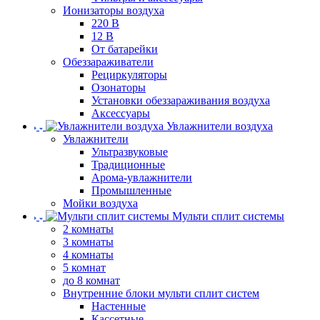
Ионизаторы воздуха
220 В
12 В
От батарейки
Обеззараживатели
Рециркуляторы
Озонаторы
Установки обеззараживания воздуха
Аксессуары
Увлажнители воздуха
Увлажнители
Ультразвуковые
Традиционные
Арома-увлажнители
Промышленные
Мойки воздуха
Мульти сплит системы
2 комнаты
3 комнаты
4 комнаты
5 комнат
до 8 комнат
Внутренние блоки мульти сплит систем
Настенные
Кассетные