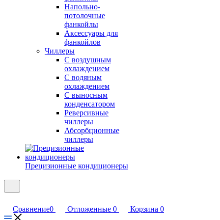
Напольно-
потолочные
фанкойлы
Аксессуары для
фанкойлов
Чиллеры
С воздушным
охлаждением
С водяным
охлаждением
С выносным
конденсатором
Реверсивные
чиллеры
Абсорбционные
чиллеры
Прецизионные кондиционеры
Сравнение
0
Отложенные
0
Корзина
0