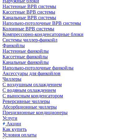
Наружные блоки
Настенные ВРВ системы
Кассетные ВРВ системы
Канальные ВРВ системы
Напольно-потолочные ВРВ системы
Колонные ВРВ системы
Компрессорно-конденсаторные блоки
Системы чиллер-фанкойл
Фанкойлы
Настенные фанкойлы
Кассетные фанкойлы
Канальные фанкойлы
Напольно-потолочные фанкойлы
Аксессуары для фанкойлов
Чиллеры
С воздушным охлаждением
С водяным охлаждением
С выносным конденсатором
Реверсивные чиллеры
Абсорбционные чиллеры
Прецизионные кондиционеры
Услуги
Акции
Как купить
Условия оплаты