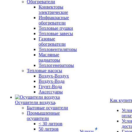
Обогреватели
Конвекторы
электрические
Инфракрасные
обогреватели
Тепловые пушки
Тепловые завесы
Газовые
обогреватели
Тепловентиляторы
Масляные
радиаторы
Теплогенераторы
Тепловые насосы
Воздух-Воздух
Воздух-Вода
Грунт-Вода
Аксессуары
Как купит
Осушители воздуха
Бытовые осушители
Усло
Промышленные
опла
осушители
Усло
< 30 литров
дост
50 литров
Услуги
Гара