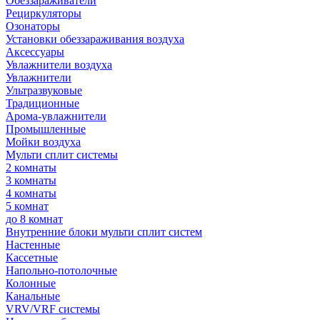
Обеззараживатели
Рециркуляторы
Озонаторы
Установки обеззараживания воздуха
Аксессуары
Увлажнители воздуха
Увлажнители
Ультразвуковые
Традиционные
Арома-увлажнители
Промышленные
Мойки воздуха
Мульти сплит системы
2 комнаты
3 комнаты
4 комнаты
5 комнат
до 8 комнат
Внутренние блоки мульти сплит систем
Настенные
Кассетные
Напольно-потолочные
Колонные
Канальные
VRV/VRF системы