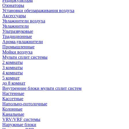
Рециркуляторы
Озонаторы
Установки обеззараживания воздуха
Аксессуары
Увлажнители воздуха
Увлажнители
Ультразвуковые
Традиционные
Арома-увлажнители
Промышленные
Мойки воздуха
Мульти сплит системы
2 комнаты
3 комнаты
4 комнаты
5 комнат
до 8 комнат
Внутренние блоки мульти сплит систем
Настенные
Кассетные
Напольно-потолочные
Колонные
Канальные
VRV/VRF системы
Наружные блоки