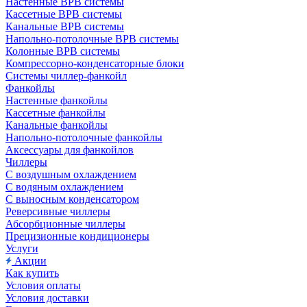
Настенные ВРВ системы
Кассетные ВРВ системы
Канальные ВРВ системы
Напольно-потолочные ВРВ системы
Колонные ВРВ системы
Компрессорно-конденсаторные блоки
Системы чиллер-фанкойл
Фанкойлы
Настенные фанкойлы
Кассетные фанкойлы
Канальные фанкойлы
Напольно-потолочные фанкойлы
Аксессуары для фанкойлов
Чиллеры
С воздушным охлаждением
С водяным охлаждением
С выносным конденсатором
Реверсивные чиллеры
Абсорбционные чиллеры
Прецизионные кондиционеры
Услуги
Акции
Как купить
Условия оплаты
Условия доставки