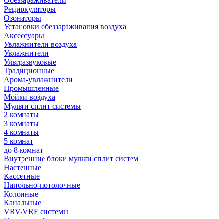
Обеззараживатели
Рециркуляторы
Озонаторы
Установки обеззараживания воздуха
Аксессуары
Увлажнители воздуха
Увлажнители
Ультразвуковые
Традиционные
Арома-увлажнители
Промышленные
Мойки воздуха
Мульти сплит системы
2 комнаты
3 комнаты
4 комнаты
5 комнат
до 8 комнат
Внутренние блоки мульти сплит систем
Настенные
Кассетные
Напольно-потолочные
Колонные
Канальные
VRV/VRF системы