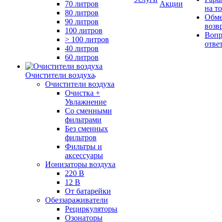
70 литров
Акции
на т
80 литров
Обме
90 литров
возв
100 литров
Вопр
> 100 литров
отве
40 литров
60 литров
Очистители воздуха
Очистители воздуха
Очистка +
Увлажнение
Cо сменными
фильтрами
Без сменных
фильтров
Фильтры и
аксессуары
Ионизаторы воздуха
220 В
12 В
От батарейки
Обеззараживатели
Рециркуляторы
Озонаторы