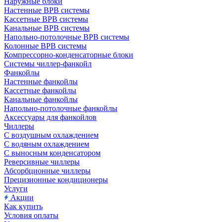
Наружные блоки
Настенные ВРВ системы
Кассетные ВРВ системы
Канальные ВРВ системы
Напольно-потолочные ВРВ системы
Колонные ВРВ системы
Компрессорно-конденсаторные блоки
Системы чиллер-фанкойл
Фанкойлы
Настенные фанкойлы
Кассетные фанкойлы
Канальные фанкойлы
Напольно-потолочные фанкойлы
Аксессуары для фанкойлов
Чиллеры
С воздушным охлаждением
С водяным охлаждением
С выносным конденсатором
Реверсивные чиллеры
Абсорбционные чиллеры
Прецизионные кондиционеры
Услуги
Акции
Как купить
Условия оплаты