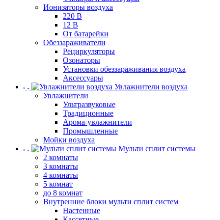
Ионизаторы воздуха
220 В
12 В
От батарейки
Обеззараживатели
Рециркуляторы
Озонаторы
Установки обеззараживания воздуха
Аксессуары
Увлажнители воздуха
Увлажнители
Ультразвуковые
Традиционные
Арома-увлажнители
Промышленные
Мойки воздуха
Мульти сплит системы
2 комнаты
3 комнаты
4 комнаты
5 комнат
до 8 комнат
Внутренние блоки мульти сплит систем
Настенные
Кассетные