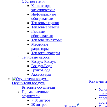
Обогреватели
Конвекторы
электрические
Инфракрасные
обогреватели
Тепловые пушки
Тепловые завесы
Газовые
обогреватели
Тепловентиляторы
Масляные
радиаторы
Теплогенераторы
Тепловые насосы
Воздух-Воздух
Воздух-Вода
Грунт-Вода
Аксессуары
Как купит
Осушители воздуха
Бытовые осушители
Усло
Промышленные
опла
осушители
Усло
< 30 литров
дост
50 литров
Услуги
Гара