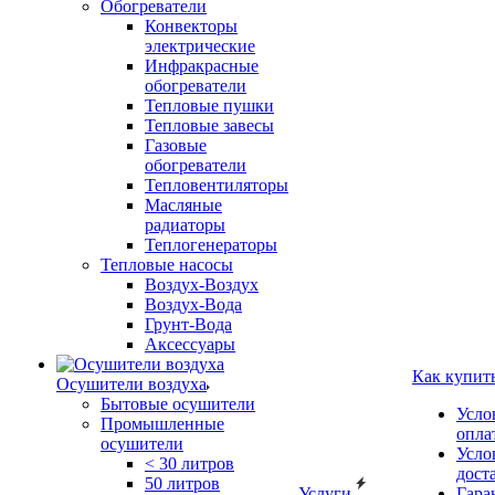
Обогреватели
Конвекторы
электрические
Инфракрасные
обогреватели
Тепловые пушки
Тепловые завесы
Газовые
обогреватели
Тепловентиляторы
Масляные
радиаторы
Теплогенераторы
Тепловые насосы
Воздух-Воздух
Воздух-Вода
Грунт-Вода
Аксессуары
Как купит
Осушители воздуха
Бытовые осушители
Усло
Промышленные
опла
осушители
Усло
< 30 литров
дост
50 литров
Услуги
Гара