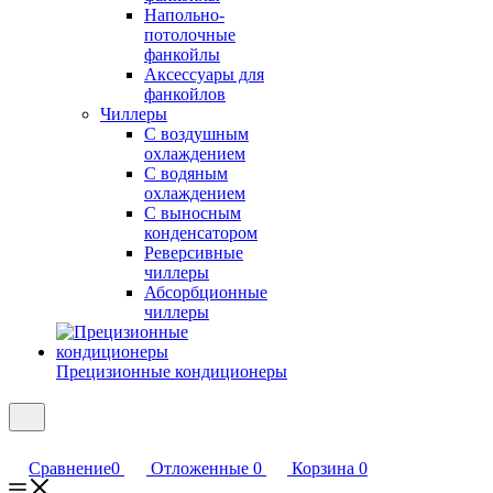
Напольно-
потолочные
фанкойлы
Аксессуары для
фанкойлов
Чиллеры
С воздушным
охлаждением
С водяным
охлаждением
С выносным
конденсатором
Реверсивные
чиллеры
Абсорбционные
чиллеры
Прецизионные кондиционеры
Сравнение
0
Отложенные
0
Корзина
0