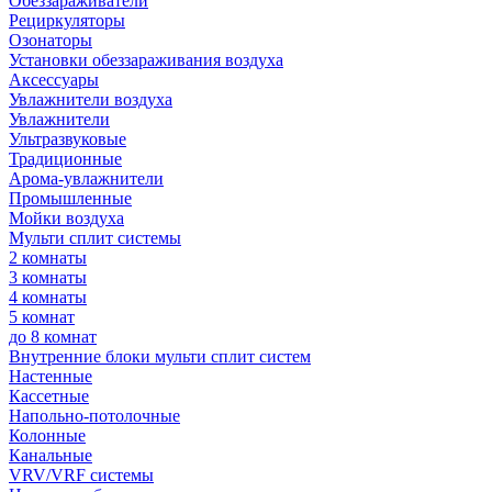
Обеззараживатели
Рециркуляторы
Озонаторы
Установки обеззараживания воздуха
Аксессуары
Увлажнители воздуха
Увлажнители
Ультразвуковые
Традиционные
Арома-увлажнители
Промышленные
Мойки воздуха
Мульти сплит системы
2 комнаты
3 комнаты
4 комнаты
5 комнат
до 8 комнат
Внутренние блоки мульти сплит систем
Настенные
Кассетные
Напольно-потолочные
Колонные
Канальные
VRV/VRF системы