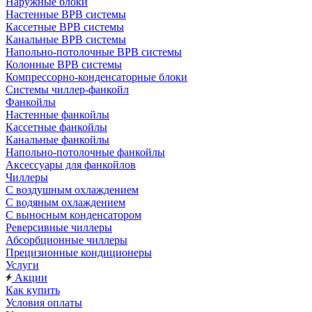
Наружные блоки
Настенные ВРВ системы
Кассетные ВРВ системы
Канальные ВРВ системы
Напольно-потолочные ВРВ системы
Колонные ВРВ системы
Компрессорно-конденсаторные блоки
Системы чиллер-фанкойл
Фанкойлы
Настенные фанкойлы
Кассетные фанкойлы
Канальные фанкойлы
Напольно-потолочные фанкойлы
Аксессуары для фанкойлов
Чиллеры
С воздушным охлаждением
С водяным охлаждением
С выносным конденсатором
Реверсивные чиллеры
Абсорбционные чиллеры
Прецизионные кондиционеры
Услуги
Акции
Как купить
Условия оплаты