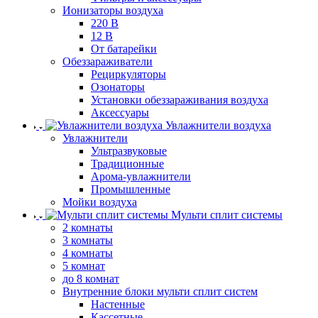
Ионизаторы воздуха
220 В
12 В
От батарейки
Обеззараживатели
Рециркуляторы
Озонаторы
Установки обеззараживания воздуха
Аксессуары
Увлажнители воздуха
Увлажнители
Ультразвуковые
Традиционные
Арома-увлажнители
Промышленные
Мойки воздуха
Мульти сплит системы
2 комнаты
3 комнаты
4 комнаты
5 комнат
до 8 комнат
Внутренние блоки мульти сплит систем
Настенные
Кассетные