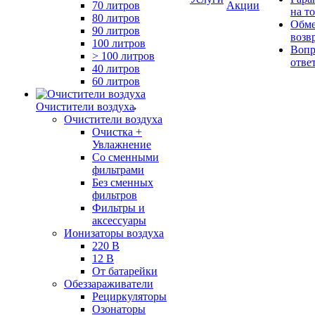
70 литров
Акции
на т
80 литров
Обме
90 литров
возв
100 литров
Вопр
> 100 литров
отве
40 литров
60 литров
Очистители воздуха
Очистители воздуха
Очистка +
Увлажнение
Cо сменными
фильтрами
Без сменных
фильтров
Фильтры и
аксессуары
Ионизаторы воздуха
220 В
12 В
От батарейки
Обеззараживатели
Рециркуляторы
Озонаторы