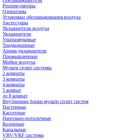
Обеззараживатели
Рециркуляторы
Озонаторы
Установки обеззараживания воздуха
Аксессуары
Увлажнители воздуха
Увлажнители
Ультразвуковые
Традиционные
Арома-увлажнители
Промышленные
Мойки воздуха
Мульти сплит системы
2 комнаты
3 комнаты
4 комнаты
5 комнат
до 8 комнат
Внутренние блоки мульти сплит систем
Настенные
Кассетные
Напольно-потолочные
Колонные
Канальные
VRV/VRF системы