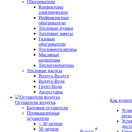
Обогреватели
Конвекторы
электрические
Инфракрасные
обогреватели
Тепловые пушки
Тепловые завесы
Газовые
обогреватели
Тепловентиляторы
Масляные
радиаторы
Теплогенераторы
Тепловые насосы
Воздух-Воздух
Воздух-Вода
Грунт-Вода
Аксессуары
Как купит
Осушители воздуха
Бытовые осушители
Усло
Промышленные
опла
осушители
Усло
< 30 литров
дост
50 литров
Услуги
Гара