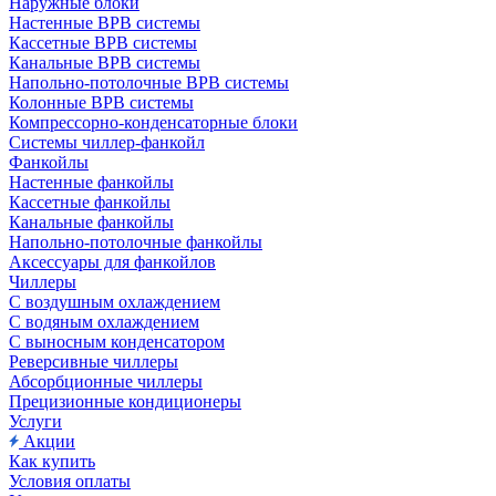
Наружные блоки
Настенные ВРВ системы
Кассетные ВРВ системы
Канальные ВРВ системы
Напольно-потолочные ВРВ системы
Колонные ВРВ системы
Компрессорно-конденсаторные блоки
Системы чиллер-фанкойл
Фанкойлы
Настенные фанкойлы
Кассетные фанкойлы
Канальные фанкойлы
Напольно-потолочные фанкойлы
Аксессуары для фанкойлов
Чиллеры
С воздушным охлаждением
С водяным охлаждением
С выносным конденсатором
Реверсивные чиллеры
Абсорбционные чиллеры
Прецизионные кондиционеры
Услуги
Акции
Как купить
Условия оплаты