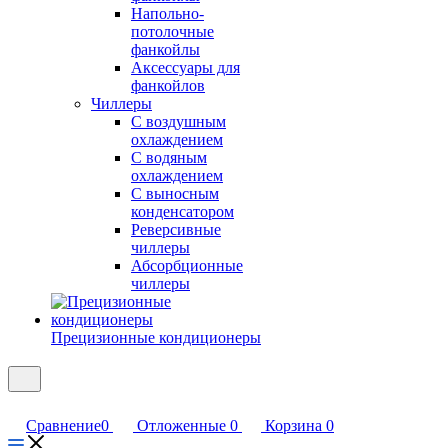
Напольно-
потолочные
фанкойлы
Аксессуары для
фанкойлов
Чиллеры
С воздушным
охлаждением
С водяным
охлаждением
С выносным
конденсатором
Реверсивные
чиллеры
Абсорбционные
чиллеры
Прецизионные кондиционеры
Сравнение
0
Отложенные
0
Корзина
0