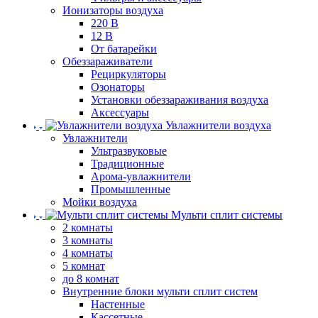
Ионизаторы воздуха
220 В
12 В
От батарейки
Обеззараживатели
Рециркуляторы
Озонаторы
Установки обеззараживания воздуха
Аксессуары
Увлажнители воздуха
Увлажнители
Ультразвуковые
Традиционные
Арома-увлажнители
Промышленные
Мойки воздуха
Мульти сплит системы
2 комнаты
3 комнаты
4 комнаты
5 комнат
до 8 комнат
Внутренние блоки мульти сплит систем
Настенные
Кассетные