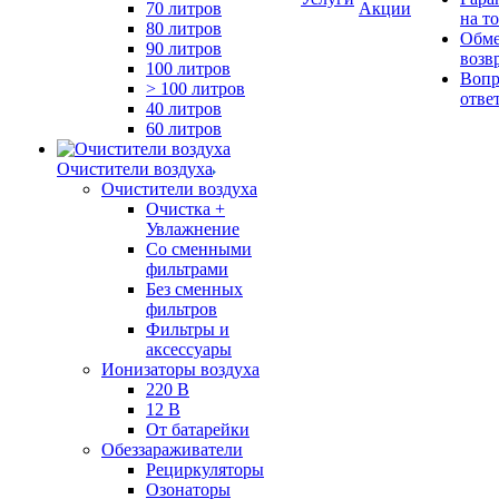
70 литров
Акции
на т
80 литров
Обме
90 литров
возв
100 литров
Вопр
> 100 литров
отве
40 литров
60 литров
Очистители воздуха
Очистители воздуха
Очистка +
Увлажнение
Cо сменными
фильтрами
Без сменных
фильтров
Фильтры и
аксессуары
Ионизаторы воздуха
220 В
12 В
От батарейки
Обеззараживатели
Рециркуляторы
Озонаторы