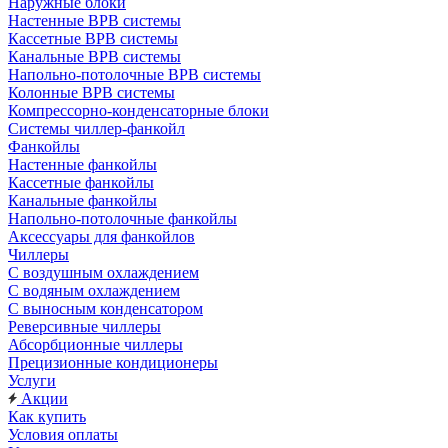
Наружные блоки
Настенные ВРВ системы
Кассетные ВРВ системы
Канальные ВРВ системы
Напольно-потолочные ВРВ системы
Колонные ВРВ системы
Компрессорно-конденсаторные блоки
Системы чиллер-фанкойл
Фанкойлы
Настенные фанкойлы
Кассетные фанкойлы
Канальные фанкойлы
Напольно-потолочные фанкойлы
Аксессуары для фанкойлов
Чиллеры
С воздушным охлаждением
С водяным охлаждением
С выносным конденсатором
Реверсивные чиллеры
Абсорбционные чиллеры
Прецизионные кондиционеры
Услуги
Акции
Как купить
Условия оплаты