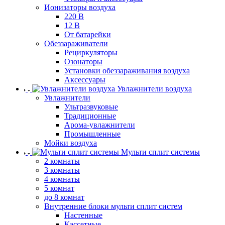
Ионизаторы воздуха
220 В
12 В
От батарейки
Обеззараживатели
Рециркуляторы
Озонаторы
Установки обеззараживания воздуха
Аксессуары
Увлажнители воздуха
Увлажнители
Ультразвуковые
Традиционные
Арома-увлажнители
Промышленные
Мойки воздуха
Мульти сплит системы
2 комнаты
3 комнаты
4 комнаты
5 комнат
до 8 комнат
Внутренние блоки мульти сплит систем
Настенные
Кассетные