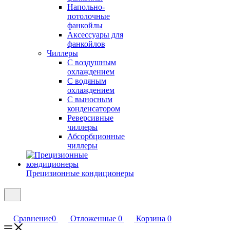
Напольно-
потолочные
фанкойлы
Аксессуары для
фанкойлов
Чиллеры
С воздушным
охлаждением
С водяным
охлаждением
С выносным
конденсатором
Реверсивные
чиллеры
Абсорбционные
чиллеры
Прецизионные кондиционеры
Сравнение
0
Отложенные
0
Корзина
0