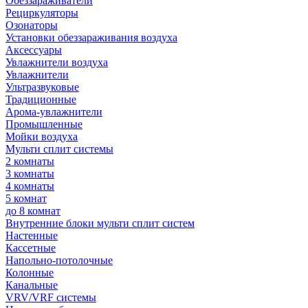
Обеззараживатели
Рециркуляторы
Озонаторы
Установки обеззараживания воздуха
Аксессуары
Увлажнители воздуха
Увлажнители
Ультразвуковые
Традиционные
Арома-увлажнители
Промышленные
Мойки воздуха
Мульти сплит системы
2 комнаты
3 комнаты
4 комнаты
5 комнат
до 8 комнат
Внутренние блоки мульти сплит систем
Настенные
Кассетные
Напольно-потолочные
Колонные
Канальные
VRV/VRF системы