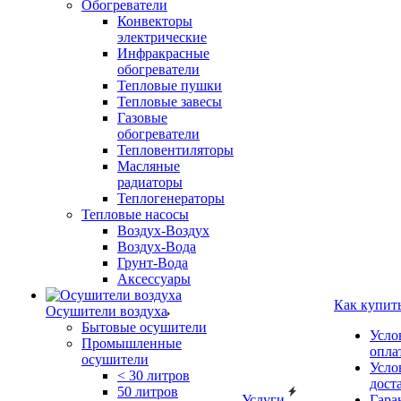
Обогреватели
Конвекторы
электрические
Инфракрасные
обогреватели
Тепловые пушки
Тепловые завесы
Газовые
обогреватели
Тепловентиляторы
Масляные
радиаторы
Теплогенераторы
Тепловые насосы
Воздух-Воздух
Воздух-Вода
Грунт-Вода
Аксессуары
Как купит
Осушители воздуха
Бытовые осушители
Усло
Промышленные
опла
осушители
Усло
< 30 литров
дост
50 литров
Услуги
Гара