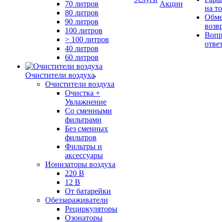
70 литров
Акции
на т
80 литров
Обме
90 литров
возв
100 литров
Вопр
> 100 литров
отве
40 литров
60 литров
Очистители воздуха
Очистители воздуха
Очистка +
Увлажнение
Cо сменными
фильтрами
Без сменных
фильтров
Фильтры и
аксессуары
Ионизаторы воздуха
220 В
12 В
От батарейки
Обеззараживатели
Рециркуляторы
Озонаторы