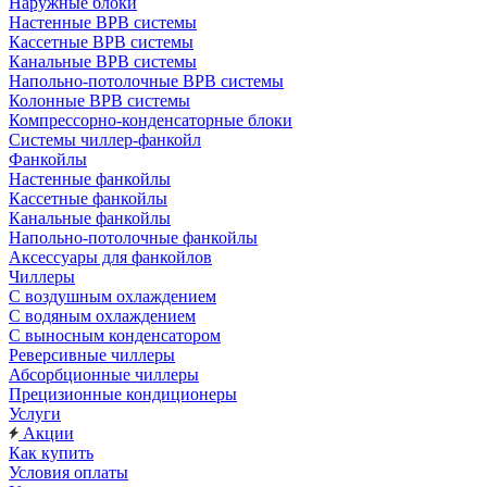
Наружные блоки
Настенные ВРВ системы
Кассетные ВРВ системы
Канальные ВРВ системы
Напольно-потолочные ВРВ системы
Колонные ВРВ системы
Компрессорно-конденсаторные блоки
Системы чиллер-фанкойл
Фанкойлы
Настенные фанкойлы
Кассетные фанкойлы
Канальные фанкойлы
Напольно-потолочные фанкойлы
Аксессуары для фанкойлов
Чиллеры
С воздушным охлаждением
С водяным охлаждением
С выносным конденсатором
Реверсивные чиллеры
Абсорбционные чиллеры
Прецизионные кондиционеры
Услуги
Акции
Как купить
Условия оплаты