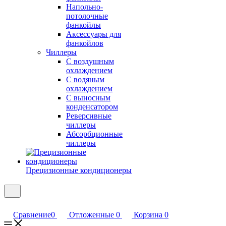
Напольно-
потолочные
фанкойлы
Аксессуары для
фанкойлов
Чиллеры
С воздушным
охлаждением
С водяным
охлаждением
С выносным
конденсатором
Реверсивные
чиллеры
Абсорбционные
чиллеры
Прецизионные кондиционеры
Сравнение
0
Отложенные
0
Корзина
0