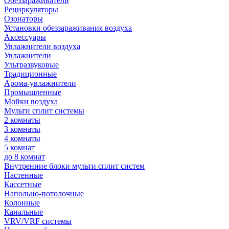
Обеззараживатели
Рециркуляторы
Озонаторы
Установки обеззараживания воздуха
Аксессуары
Увлажнители воздуха
Увлажнители
Ультразвуковые
Традиционные
Арома-увлажнители
Промышленные
Мойки воздуха
Мульти сплит системы
2 комнаты
3 комнаты
4 комнаты
5 комнат
до 8 комнат
Внутренние блоки мульти сплит систем
Настенные
Кассетные
Напольно-потолочные
Колонные
Канальные
VRV/VRF системы