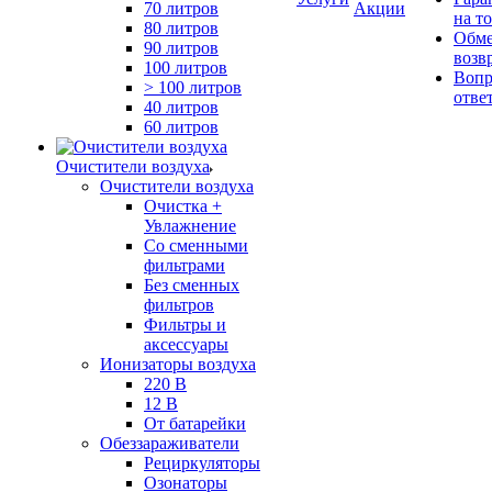
70 литров
Акции
на т
80 литров
Обме
90 литров
возв
100 литров
Вопр
> 100 литров
отве
40 литров
60 литров
Очистители воздуха
Очистители воздуха
Очистка +
Увлажнение
Cо сменными
фильтрами
Без сменных
фильтров
Фильтры и
аксессуары
Ионизаторы воздуха
220 В
12 В
От батарейки
Обеззараживатели
Рециркуляторы
Озонаторы