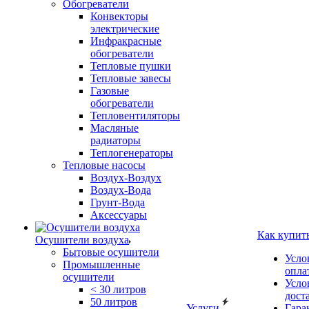
Обогреватели
Конвекторы
электрические
Инфракрасные
обогреватели
Тепловые пушки
Тепловые завесы
Газовые
обогреватели
Тепловентиляторы
Масляные
радиаторы
Теплогенераторы
Тепловые насосы
Воздух-Воздух
Воздух-Вода
Грунт-Вода
Аксессуары
Как купит
Осушители воздуха
Бытовые осушители
Усло
Промышленные
опла
осушители
Усло
< 30 литров
дост
50 литров
Услуги
Гара