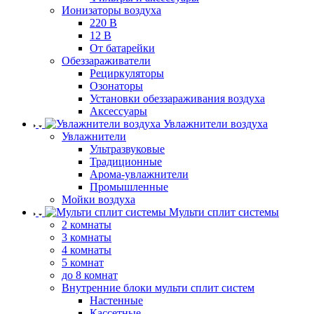
Ионизаторы воздуха
220 В
12 В
От батарейки
Обеззараживатели
Рециркуляторы
Озонаторы
Установки обеззараживания воздуха
Аксессуары
Увлажнители воздуха
Увлажнители
Ультразвуковые
Традиционные
Арома-увлажнители
Промышленные
Мойки воздуха
Мульти сплит системы
2 комнаты
3 комнаты
4 комнаты
5 комнат
до 8 комнат
Внутренние блоки мульти сплит систем
Настенные
Кассетные