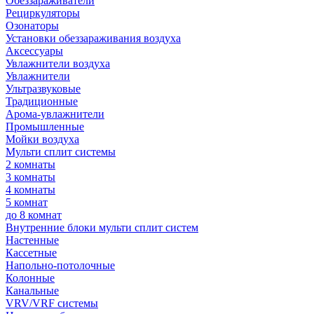
Обеззараживатели
Рециркуляторы
Озонаторы
Установки обеззараживания воздуха
Аксессуары
Увлажнители воздуха
Увлажнители
Ультразвуковые
Традиционные
Арома-увлажнители
Промышленные
Мойки воздуха
Мульти сплит системы
2 комнаты
3 комнаты
4 комнаты
5 комнат
до 8 комнат
Внутренние блоки мульти сплит систем
Настенные
Кассетные
Напольно-потолочные
Колонные
Канальные
VRV/VRF системы