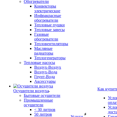
Обогреватели
Конвекторы
электрические
Инфракрасные
обогреватели
Тепловые пушки
Тепловые завесы
Газовые
обогреватели
Тепловентиляторы
Масляные
радиаторы
Теплогенераторы
Тепловые насосы
Воздух-Воздух
Воздух-Вода
Грунт-Вода
Аксессуары
Как купит
Осушители воздуха
Бытовые осушители
Усло
Промышленные
опла
осушители
Усло
< 30 литров
дост
50 литров
Услуги
Гара