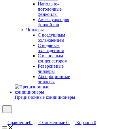
Напольно-
потолочные
фанкойлы
Аксессуары для
фанкойлов
Чиллеры
С воздушным
охлаждением
С водяным
охлаждением
С выносным
конденсатором
Реверсивные
чиллеры
Абсорбционные
чиллеры
Прецизионные кондиционеры
Сравнение
0
Отложенные
0
Корзина
0