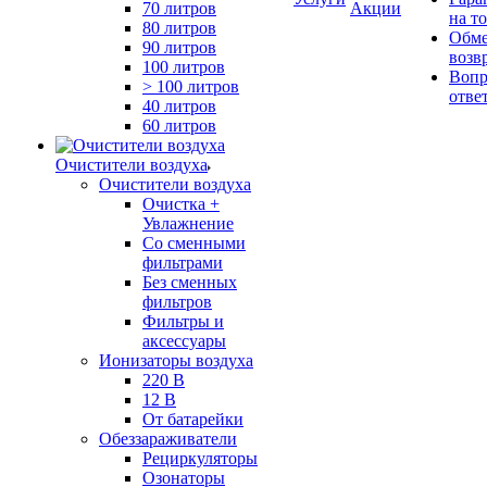
70 литров
Акции
на т
80 литров
Обме
90 литров
возв
100 литров
Вопр
> 100 литров
отве
40 литров
60 литров
Очистители воздуха
Очистители воздуха
Очистка +
Увлажнение
Cо сменными
фильтрами
Без сменных
фильтров
Фильтры и
аксессуары
Ионизаторы воздуха
220 В
12 В
От батарейки
Обеззараживатели
Рециркуляторы
Озонаторы