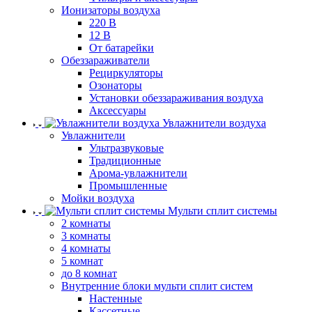
Ионизаторы воздуха
220 В
12 В
От батарейки
Обеззараживатели
Рециркуляторы
Озонаторы
Установки обеззараживания воздуха
Аксессуары
Увлажнители воздуха
Увлажнители
Ультразвуковые
Традиционные
Арома-увлажнители
Промышленные
Мойки воздуха
Мульти сплит системы
2 комнаты
3 комнаты
4 комнаты
5 комнат
до 8 комнат
Внутренние блоки мульти сплит систем
Настенные
Кассетные