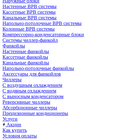
Наружные блоки
Настенные ВРВ системы
Кассетные ВРВ системы
Канальные ВРВ системы
Напольно-потолочные ВРВ системы
Колонные ВРВ системы
Компрессорно-конденсаторные блоки
Системы чиллер-фанкойл
Фанкойлы
Настенные фанкойлы
Кассетные фанкойлы
Канальные фанкойлы
Напольно-потолочные фанкойлы
Аксессуары для фанкойлов
Чиллеры
С воздушным охлаждением
С водяным охлаждением
С выносным конденсатором
Реверсивные чиллеры
Абсорбционные чиллеры
Прецизионные кондиционеры
Услуги
Акции
Как купить
Условия оплаты