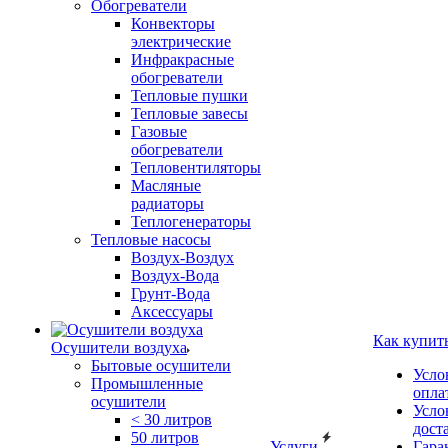
Обогреватели
Конвекторы
электрические
Инфракрасные
обогреватели
Тепловые пушки
Тепловые завесы
Газовые
обогреватели
Тепловентиляторы
Масляные
радиаторы
Теплогенераторы
Тепловые насосы
Воздух-Воздух
Воздух-Вода
Грунт-Вода
Аксессуары
Как купит
Осушители воздуха
Бытовые осушители
Усло
Промышленные
опла
осушители
Усло
< 30 литров
дост
50 литров
Услуги
Гара