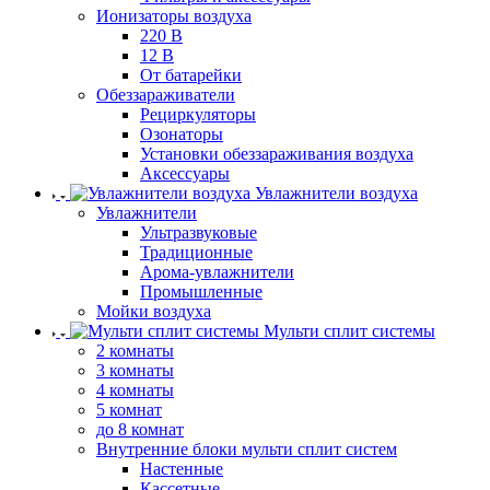
Ионизаторы воздуха
220 В
12 В
От батарейки
Обеззараживатели
Рециркуляторы
Озонаторы
Установки обеззараживания воздуха
Аксессуары
Увлажнители воздуха
Увлажнители
Ультразвуковые
Традиционные
Арома-увлажнители
Промышленные
Мойки воздуха
Мульти сплит системы
2 комнаты
3 комнаты
4 комнаты
5 комнат
до 8 комнат
Внутренние блоки мульти сплит систем
Настенные
Кассетные