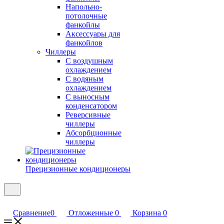
Напольно-
потолочные
фанкойлы
Аксессуары для
фанкойлов
Чиллеры
С воздушным
охлаждением
С водяным
охлаждением
С выносным
конденсатором
Реверсивные
чиллеры
Абсорбционные
чиллеры
Прецизионные кондиционеры
Сравнение
0
Отложенные
0
Корзина
0