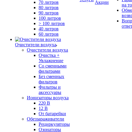
70 литров
Акции
на т
80 литров
Обме
90 литров
возв
100 литров
Вопр
> 100 литров
отве
40 литров
60 литров
Очистители воздуха
Очистители воздуха
Очистка +
Увлажнение
Cо сменными
фильтрами
Без сменных
фильтров
Фильтры и
аксессуары
Ионизаторы воздуха
220 В
12 В
От батарейки
Обеззараживатели
Рециркуляторы
Озонаторы