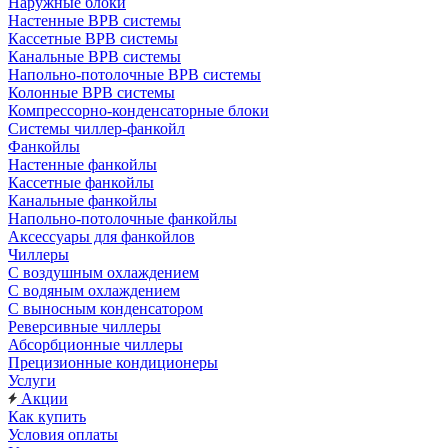
Наружные блоки
Настенные ВРВ системы
Кассетные ВРВ системы
Канальные ВРВ системы
Напольно-потолочные ВРВ системы
Колонные ВРВ системы
Компрессорно-конденсаторные блоки
Системы чиллер-фанкойл
Фанкойлы
Настенные фанкойлы
Кассетные фанкойлы
Канальные фанкойлы
Напольно-потолочные фанкойлы
Аксессуары для фанкойлов
Чиллеры
С воздушным охлаждением
С водяным охлаждением
С выносным конденсатором
Реверсивные чиллеры
Абсорбционные чиллеры
Прецизионные кондиционеры
Услуги
Акции
Как купить
Условия оплаты