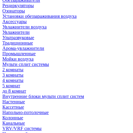
Обеззараживатели
Рециркуляторы
Озонаторы
Установки обеззараживания воздуха
Аксессуары
Увлажнители воздуха
Увлажнители
Ультразвуковые
Традиционные
Арома-увлажнители
Промышленные
Мойки воздуха
Мульти сплит системы
2 комнаты
3 комнаты
4 комнаты
5 комнат
до 8 комнат
Внутренние блоки мульти сплит систем
Настенные
Кассетные
Напольно-потолочные
Колонные
Канальные
VRV/VRF системы